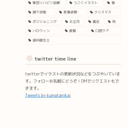
集団リハビリ訓練
うごくイラスト
春
嚥下評価
食事姿勢
クリスマス
ポジショニング
お正月
義足
秋
ハロウィン
散髪
口腔ケア
歯科衛生士
twitter time line
twitterでイラストの更新状況などをつぶやいていま
す。フォローお気軽にどうぞ！DMでリクエストもで
きます。
Tweets by kumatanikai