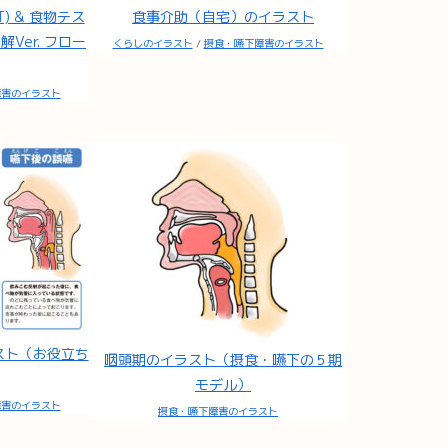
) & 食物テス
食事介助（自宅）のイラスト
解Ver. フロー
くらしのイラスト
/
摂食・嚥下障害のイラスト
障害のイラスト
スト（お役立ち
咽頭期のイラスト（摂食・嚥下の５期
モデル）
障害のイラスト
摂食・嚥下障害のイラスト