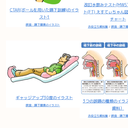
改訂水飲みテスト(MWST
CTAR(ボールを用いた嚥下訓練)のイラ
ト(FT) えすてぃちゃん図
スト1
チャート
摂食・嚥下障害のイラスト
お役立ち資料集
/
摂食・嚥下
ギャッジアップ30度のイラスト
3つの誤嚥の種類のイラ
摂食・嚥下障害のイラスト
資料）
お役立ち資料集
/
摂食・嚥下