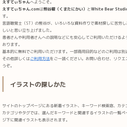
えすてぃちゃん
へようこそ。
えすてぃちゃん.com
は
熊谷櫂（
くまたにかい
）
と
White Bear Studi
す。
言語聴覚士（ST）の熊谷が、いろいろな資料作りで素材探しに苦労
しいと思い立ち上げました。
患者さんや利用者さんへの説明などにも安心してご利用いただけるよ
おります。
基本的に無料でご利用いただけます。一部商用目的などのご利用は別
その他詳しくは
ご利用方法
をご一読ください。お問い合わせ、リクエスト
うぞ。
イラストの探しかた
サイトのトップページにある新着イラスト、キーワード検索窓、カテ
カテゴリやタグでは、選んだキーワードと関連するイラストの一覧ペ
ジ下に関連イラストも表示されます。