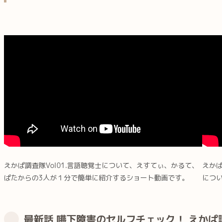
えかぱ調査隊Vol01.言語聴覚士について、えすてぃ、かるて、
えかぱ
ぱたからの3人が１分で簡単に紹介するショート動画です。
につ
最新話 嚥下障害のセルフチェック！ えかぱ調査