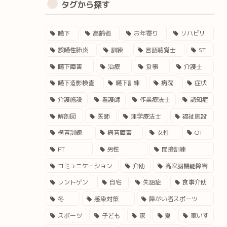
タグから探す
嚥下
高齢者
お年寄り
リハビリ
誤嚥性肺炎
訓練
言語聴覚士
ST
嚥下障害
治療
食事
介護士
嚥下造影検査
嚥下訓練
病院
症状
介護施設
看護師
作業療法士
認知症
解剖図
医師
理学療法士
福祉施設
構音訓練
構音障害
女性
OT
PT
男性
間接訓練
コミュニケーション
介助
高次脳機能障害
レントゲン
自宅
失語症
食事介助
冬
感染対策
障がい者スポーツ
スポーツ
子ども
家
夏
車いす