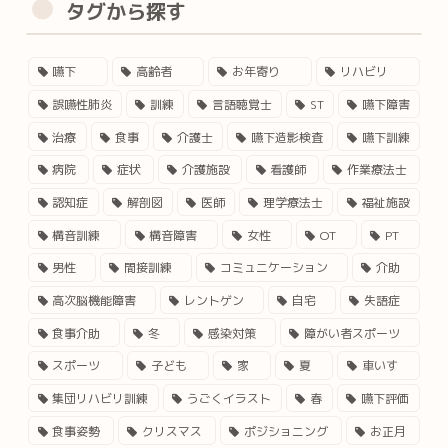
タグから探す
嚥下
高齢者
お年寄り
リハビリ
誤嚥性肺炎
訓練
言語聴覚士
ST
嚥下障害
治療
食事
介護士
嚥下造影検査
嚥下訓練
病院
症状
介護施設
看護師
作業療法士
認知症
解剖図
医師
理学療法士
福祉施設
構音訓練
構音障害
女性
OT
PT
男性
間接訓練
コミュニケーション
介助
高次脳機能障害
レントゲン
自宅
失語症
食事介助
冬
感染対策
障がい者スポーツ
スポーツ
子ども
家
夏
車いす
集団リハビリ訓練
うごくイラスト
春
嚥下評価
食事姿勢
クリスマス
ポジショニング
お正月