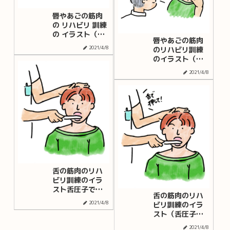
唇やあごの筋肉
の リハビリ 訓練
の イラスト（手
唇やあごの筋肉
を使い、顎を押
2021/4/8
のリハビリ訓練
し下げるように
のイラスト（手
力をかける）セ
を使い、顎を押
リフなし(嚥下障
2021/4/8
し下げるように
害・構音障害の
力をかける）セ
リハビリ訓練)
リフあり(嚥下障
害・構音障害の
リハビリ訓練)
舌の筋肉のリハ
ビリ訓練のイラ
スト舌圧子で舌
舌の筋肉のリハ
を押す）セリフ
2021/4/8
ビリ訓練のイラ
なし(嚥下障害・
スト（舌圧子で
構音障害のリハ
舌を押す）セリ
ビリ訓練)
2021/4/8