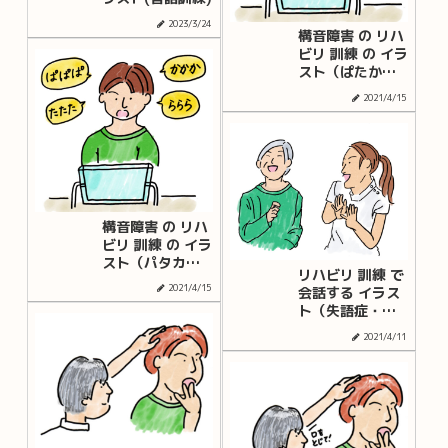
2023/3/24
構音障害 の リハ
ビリ 訓練 の イラ
スト（ぱたから
体操）セリフな
2021/4/15
し
構音障害 の リハ
ビリ 訓練 の イラ
スト（パタカラ
リハビリ 訓練 で
体操）セリフあ
2021/4/15
会話する イラス
り 口腔体操
ト（失語症・構
音障害・認知症
2021/4/11
などのリハビリ
訓練）