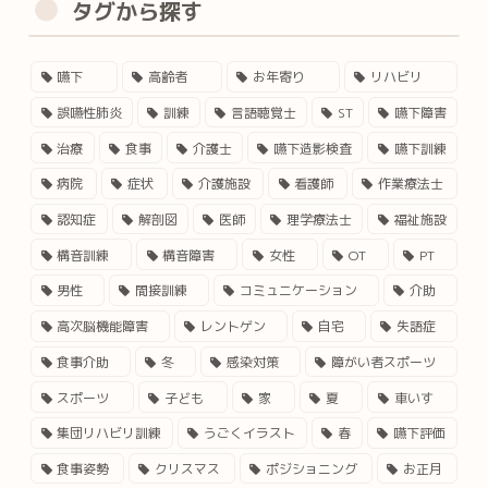
タグから探す
嚥下
高齢者
お年寄り
リハビリ
誤嚥性肺炎
訓練
言語聴覚士
ST
嚥下障害
治療
食事
介護士
嚥下造影検査
嚥下訓練
病院
症状
介護施設
看護師
作業療法士
認知症
解剖図
医師
理学療法士
福祉施設
構音訓練
構音障害
女性
OT
PT
男性
間接訓練
コミュニケーション
介助
高次脳機能障害
レントゲン
自宅
失語症
食事介助
冬
感染対策
障がい者スポーツ
スポーツ
子ども
家
夏
車いす
集団リハビリ訓練
うごくイラスト
春
嚥下評価
食事姿勢
クリスマス
ポジショニング
お正月