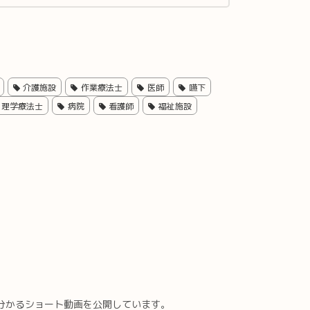
介護施設
作業療法士
医師
嚥下
理学療法士
病院
看護師
福祉施設
分かるショート動画を公開しています。