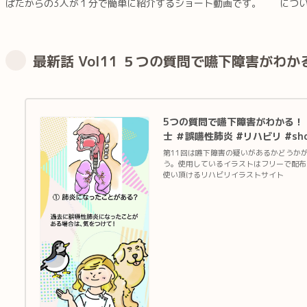
ぱたからの3人が１分で簡単に紹介するショート動画です。
につ
最新話 Vol11 ５つの質問で嚥下障害がわか
5つの質問で嚥下障害がわかる！ え
士 ＃誤嚥性肺炎 #リハビリ #sho
第11回は嚥下障害の疑いがあるかどうか
う。使用しているイラストはフリーで配布
使い頂けるリハビリイラストサイト