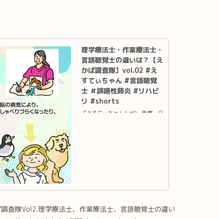
理学療法士・作業療法士・
言語聴覚士の違いは？【え
かぱ調査隊】vol.02 #え
すてぃちゃん #言語聴覚
士 ＃誤嚥性肺炎 #リハビ
リ #shorts
『えすてぃちゃん』HP 医療・介
護に幅広くお使い頂けるリハビリ
イラストサイト 『えすてぃちゃ
ん』Twitter 新着イラスト情報
やご依頼・ご感想はこちら『えか
ぱ調査隊』は、食べる・飲む・話
すなどのリハビリに関...
調査隊Vol2.理学療法士、作業療法士、言語聴覚士の違い