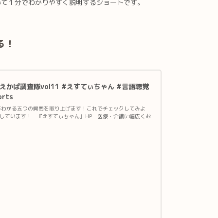
いて１分でわかりやすく説明するショートです。
る！
かぱ調査隊vol11 #えすてぃちゃん #言語聴覚
rts
がわかる五つの質問を取り上げます！これでチェックしてみよ
しています！ 『えすてぃちゃん』HP 医療・介護に幅広くお