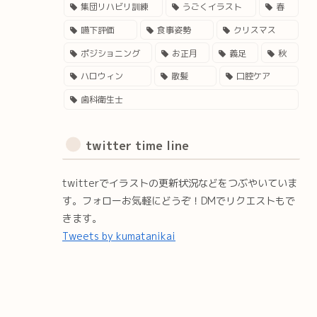
集団リハビリ訓練
うごくイラスト
春
嚥下評価
食事姿勢
クリスマス
ポジショニング
お正月
義足
秋
ハロウィン
散髪
口腔ケア
歯科衛生士
twitter time line
twitterでイラストの更新状況などをつぶやいていま
す。フォローお気軽にどうぞ！DMでリクエストもで
きます。
Tweets by kumatanikai