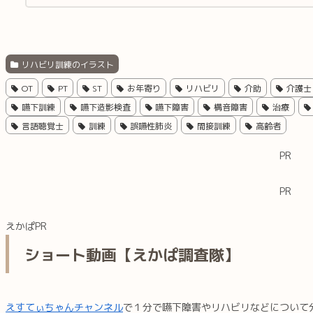
リハビリ訓練のイラスト
OT
PT
ST
お年寄り
リハビリ
介助
介護士
嚥下訓練
嚥下造影検査
嚥下障害
構音障害
治療
言語聴覚士
訓練
誤嚥性肺炎
間接訓練
高齢者
PR
PR
えかぱPR
ショート動画【えかぱ調査隊】
えすてぃちゃんチャンネル
で１分で嚥下障害やリハビリなどについて