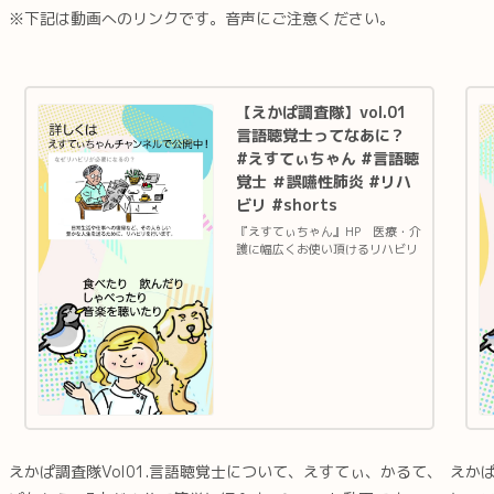
※下記は動画へのリンクです。音声にご注意ください。
【えかぱ調査隊】vol.01
言語聴覚士ってなあに？
#えすてぃちゃん #言語聴
覚士 ＃誤嚥性肺炎 #リハ
ビリ #shorts
『えすてぃちゃん』HP 医療・介
護に幅広くお使い頂けるリハビリ
イラストサイト 『えすてぃちゃ
ん』Twitter 新着イラスト情報
やご依頼・ご感想はこちら『えか
ぱ調査隊』は、食べる・飲む・話
すなどのリハビリに関す...
えかぱ調査隊Vol01.言語聴覚士について、えすてぃ、かるて、
えかぱ