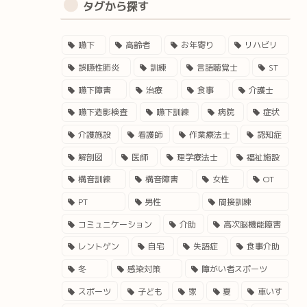
タグから探す
嚥下
高齢者
お年寄り
リハビリ
誤嚥性肺炎
訓練
言語聴覚士
ST
嚥下障害
治療
食事
介護士
嚥下造影検査
嚥下訓練
病院
症状
介護施設
看護師
作業療法士
認知症
解剖図
医師
理学療法士
福祉施設
構音訓練
構音障害
女性
OT
PT
男性
間接訓練
コミュニケーション
介助
高次脳機能障害
レントゲン
自宅
失語症
食事介助
冬
感染対策
障がい者スポーツ
スポーツ
子ども
家
夏
車いす