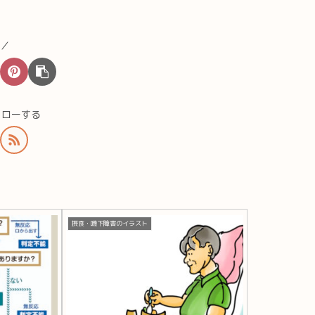
♪／
ォローする
摂食・嚥下障害のイラスト