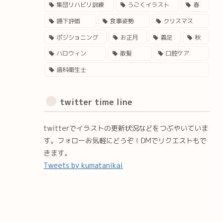
集団リハビリ訓練
うごくイラスト
春
嚥下評価
食事姿勢
クリスマス
ポジショニング
お正月
義足
秋
ハロウィン
散髪
口腔ケア
歯科衛生士
twitter time line
twitterでイラストの更新状況などをつぶやいていま
す。フォローお気軽にどうぞ！DMでリクエストもで
きます。
Tweets by kumatanikai