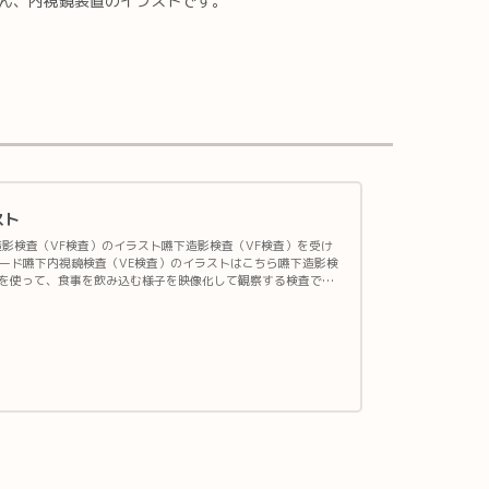
さん、内視鏡装置のイラストです。
スト
影検査（VF検査）のイラスト嚥下造影検査（VF検査）を受け
ード嚥下内視鏡検査（VE検査）のイラストはこちら嚥下造影検
線を使って、食事を飲み込む様子を映像化して観察する検査で、
かなどいろいろな項目を評価します。結果を元に、安全に食べ