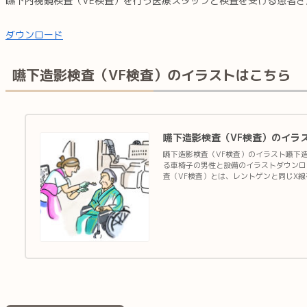
嚥下内視鏡検査（VE検査）を行う医療スタッフと検査を受ける患者
ダウンロード
嚥下造影検査（VF検査）のイラストはこちら
嚥下造影検査（VF検査）のイラ
嚥下造影検査（VF検査）のイラスト嚥下造
る車椅子の男性と設備のイラストダウンロ
査（VF検査）とは、レントゲンと同じX
嚥下障害の程度やどの部位で発生している
られる食事形態（...続きを読む