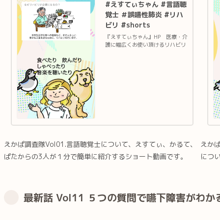
#えすてぃちゃん #言語聴
覚士 ＃誤嚥性肺炎 #リハ
ビリ #shorts
『えすてぃちゃん』HP 医療・介
護に幅広くお使い頂けるリハビリ
イラストサイト 『えすてぃちゃ
ん』Twitter 新着イラスト情報
やご依頼・ご感想はこちら『えか
ぱ調査隊』は、食べる・飲む・話
すなどのリハビリに関す...
えかぱ調査隊Vol01.言語聴覚士について、えすてぃ、かるて、
えかぱ
ぱたからの3人が１分で簡単に紹介するショート動画です。
につ
最新話 Vol11 ５つの質問で嚥下障害がわか