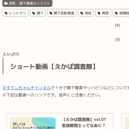
摂食・嚥下障害のイラスト
レントゲン
嚥下
嚥下造影検査
男性
病院
誤嚥
PR
PR
えかぱPR
ショート動画【えかぱ調査隊】
えすてぃちゃんチャンネル
で１分で嚥下障害やリハビリなどについて
※下記は動画へのリンクです。音声にご注意ください。
【えかぱ調査隊】vol.01
言語聴覚士ってなあに？