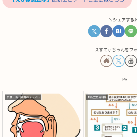
＼シェアする
えすてぃちゃんをフ
PR
摂食・嚥下障害のイラスト
お役立ち資料集