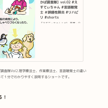
かぱ調査隊】vol.02 #え
すてぃちゃん #言語聴覚
士 ＃誤嚥性肺炎 #リハビ
リ #shorts
『えすてぃちゃん』HP 医療・介
護に幅広くお使い頂けるリハビリ
イラストサイト 『えすてぃちゃ
ん』Twitter 新着イラスト情報
やご依頼・ご感想はこちら『えか
ぱ調査隊』は、食べる・飲む・話
すなどのリハビリに関...
調査隊Vol2.理学療法士、作業療法士、言語聴覚士の違い
いて１分でわかりやすく説明するショートです。
る！