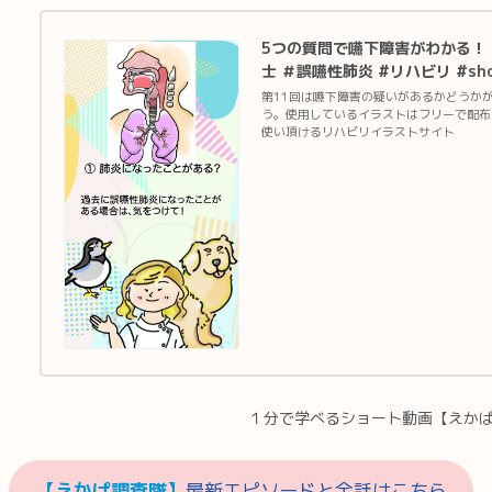
5つの質問で嚥下障害がわかる！ え
士 ＃誤嚥性肺炎 #リハビリ #sho
第11回は嚥下障害の疑いがあるかどうか
う。使用しているイラストはフリーで配布
使い頂けるリハビリイラストサイト
１分で学べるショート動画【えか
【えかぱ調査隊】
最新エピソードと全話はこちら