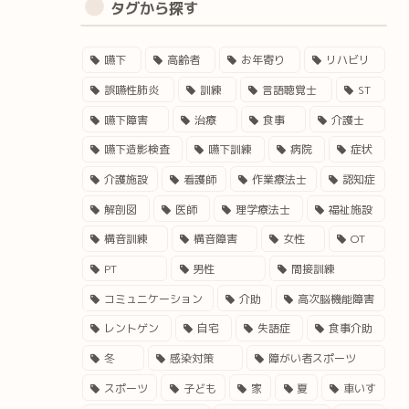
タグから探す
嚥下
高齢者
お年寄り
リハビリ
誤嚥性肺炎
訓練
言語聴覚士
ST
嚥下障害
治療
食事
介護士
嚥下造影検査
嚥下訓練
病院
症状
介護施設
看護師
作業療法士
認知症
解剖図
医師
理学療法士
福祉施設
構音訓練
構音障害
女性
OT
PT
男性
間接訓練
コミュニケーション
介助
高次脳機能障害
レントゲン
自宅
失語症
食事介助
冬
感染対策
障がい者スポーツ
スポーツ
子ども
家
夏
車いす