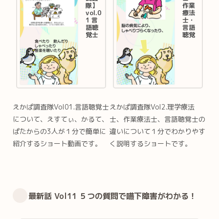
隊】
作業
vol.0
療法
1 言
士・
語聴
言語
覚士
聴覚
って
士の
なあ
違い
に？
は？
#え
【え
すて
かぱ
ぃち
調査
ゃん
隊】
#言
vol.0
語聴
2 #え
えかぱ調査隊Vol01.言語聴覚士
えかぱ調査隊Vol2.理学療法
覚士
すて
＃誤
ぃち
について、えすてぃ、かるて、
士、作業療法士、言語聴覚士の
嚥性
ゃん
肺炎
#言
ぱたからの3人が１分で簡単に
違いについて１分でわかりやす
#リ
語聴
紹介するショート動画です。
く説明するショートです。
ハビ
覚士
リ
＃誤
#sho
嚥性
rts
肺炎
#リ
『えす
てぃち
ハビ
ゃん』
リ
HP 医
療・介
最新話 Vol11 ５つの質問で嚥下障害がわかる！
#sho
護に幅
rts
広くお
使い頂
『えす
けるリ
てぃち
ハビリ