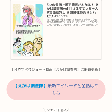
ゃん』
イラス
HP 医
5つの質問で嚥下障害がわかる！ え
トサイ
療・介
ト
かぱ調査隊vol11 #えすてぃちゃん
護に幅
『えす
広くお
#言語聴覚士 ＃誤嚥性肺炎 #リハ
てぃち
使い頂
ゃん』
ビリ #shorts
けるリ
Twitter
ハビリ
新着
第11回は嚥下障害の疑いがあるかどうかがわかる
イラス
イラス
五つの質問を取り上げます！これでチェックしてみ
トサイ
ト情報
よう。使用しているイラストはフリーで配布してい
ト
やご依
ます！ 『えすてぃちゃん』HP 医療・介護に幅
『えす
頼・ご
広くお使い頂けるリハビリイラストサイト
てぃち
感想は
ゃん』
こちら
Twitter
『えか
新着
ぱ調査
イラス
隊』
ト情報
は、食
やご依
べる・
頼・ご
飲む・
感想は
話すな
こちら
どのリ
『えか
ハビリ
ぱ調査
に関
隊』
す...
は、食
べる・
飲む・
１分で学べるショート動画【えかぱ調査隊】は随時更新！
話すな
どのリ
ハビリ
に関...
【えかぱ調査隊】
最新エピソードと全話はこ
ちら
＼シェアする♪／