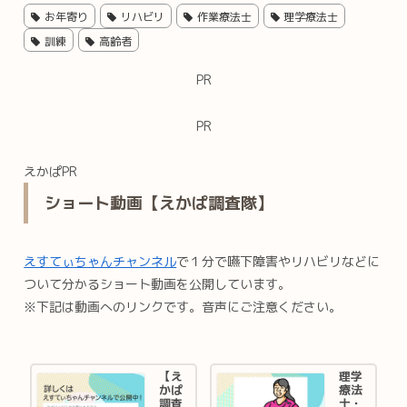
お年寄り
リハビリ
作業療法士
理学療法士
訓練
高齢者
PR
PR
えかぱPR
ショート動画【えかぱ調査隊】
えすてぃちゃんチャンネル
で１分で嚥下障害やリハビリなどに
ついて分かるショート動画を公開しています。
※下記は動画へのリンクです。音声にご注意ください。
【え
理学
かぱ
療法
調査
士・