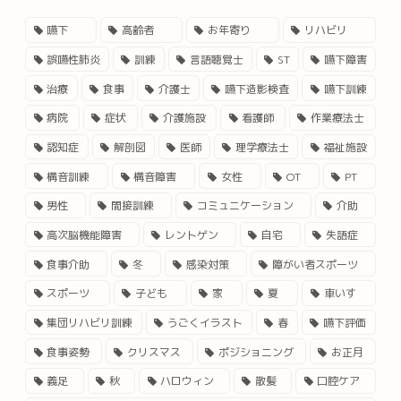
嚥下
高齢者
お年寄り
リハビリ
誤嚥性肺炎
訓練
言語聴覚士
ST
嚥下障害
治療
食事
介護士
嚥下造影検査
嚥下訓練
病院
症状
介護施設
看護師
作業療法士
認知症
解剖図
医師
理学療法士
福祉施設
構音訓練
構音障害
女性
OT
PT
男性
間接訓練
コミュニケーション
介助
高次脳機能障害
レントゲン
自宅
失語症
食事介助
冬
感染対策
障がい者スポーツ
スポーツ
子ども
家
夏
車いす
集団リハビリ訓練
うごくイラスト
春
嚥下評価
食事姿勢
クリスマス
ポジショニング
お正月
義足
秋
ハロウィン
散髪
口腔ケア