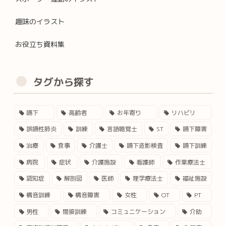
趣味のイラスト
お役立ち資料集
タグから探す
嚥下
高齢者
お年寄り
リハビリ
誤嚥性肺炎
訓練
言語聴覚士
ST
嚥下障害
治療
食事
介護士
嚥下造影検査
嚥下訓練
病院
症状
介護施設
看護師
作業療法士
認知症
解剖図
医師
理学療法士
福祉施設
構音訓練
構音障害
女性
OT
PT
男性
間接訓練
コミュニケーション
介助