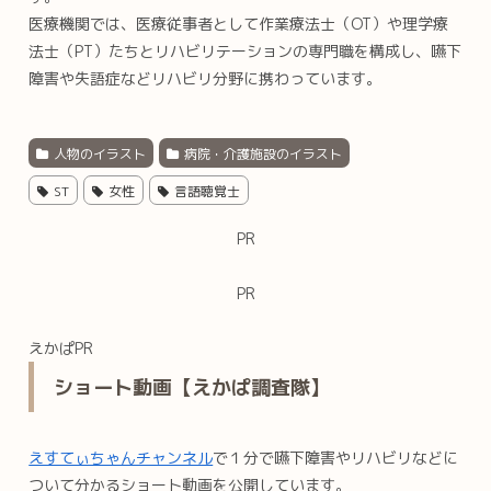
医療機関では、医療従事者として作業療法士（OT）や理学療
法士（PT）たちとリハビリテーションの専門職を構成し、嚥下
障害や失語症などリハビリ分野に携わっています。
人物のイラスト
病院・介護施設のイラスト
ST
女性
言語聴覚士
PR
PR
えかぱPR
ショート動画【えかぱ調査隊】
えすてぃちゃんチャンネル
で１分で嚥下障害やリハビリなどに
ついて分かるショート動画を公開しています。