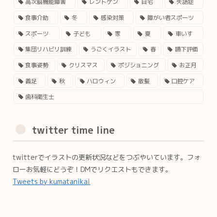
高次脳機能障害
レントゲン
自宅
失語症
食事介助
冬
感染対策
障がい者スポーツ
スポーツ
子ども
家
夏
車いす
集団リハビリ訓練
うごくイラスト
春
嚥下評価
食事姿勢
クリスマス
ポジショニング
お正月
義足
秋
ハロウィン
散髪
口腔ケア
歯科衛生士
twitter time line
twitterでイラストの更新状況などをつぶやいています。フォ
ローお気軽にどうぞ！DMでリクエストもできます。
Tweets by kumatanikai