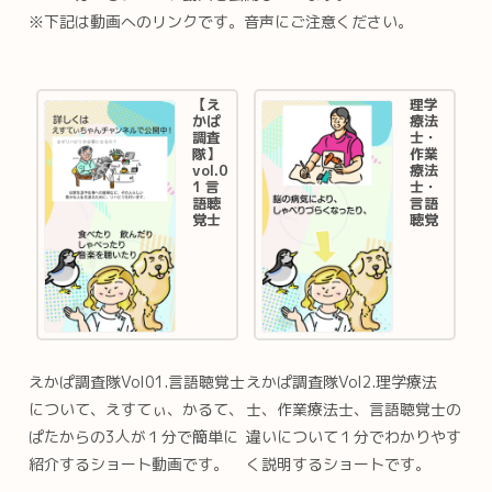
※下記は動画へのリンクです。音声にご注意ください。
【え
理学
かぱ
療法
調査
士・
隊】
作業
vol.0
療法
1 言
士・
語聴
言語
覚士
聴覚
って
士の
なあ
違い
に？
は？
#え
【え
すて
かぱ
ぃち
調査
ゃん
隊】
#言
vol.0
語聴
2 #え
えかぱ調査隊Vol01.言語聴覚士
えかぱ調査隊Vol2.理学療法
覚士
すて
＃誤
ぃち
について、えすてぃ、かるて、
士、作業療法士、言語聴覚士の
嚥性
ゃん
肺炎
#言
ぱたからの3人が１分で簡単に
違いについて１分でわかりやす
#リ
語聴
紹介するショート動画です。
く説明するショートです。
ハビ
覚士
リ
＃誤