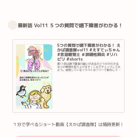
#sho
嚥性
rts
肺炎
#リ
『えす
てぃち
ハビ
ゃん』
リ
HP 医
療・介
最新話 Vol11 ５つの質問で嚥下障害がわかる！
#sho
護に幅
rts
広くお
使い頂
『えす
けるリ
てぃち
ハビリ
ゃん』
イラス
HP 医
5つの質問で嚥下障害がわかる！ え
トサイ
療・介
ト
かぱ調査隊vol11 #えすてぃちゃん
護に幅
『えす
広くお
#言語聴覚士 ＃誤嚥性肺炎 #リハ
てぃち
使い頂
ゃん』
ビリ #shorts
けるリ
Twitter
ハビリ
新着
第11回は嚥下障害の疑いがあるかどうかがわかる
イラス
イラス
五つの質問を取り上げます！これでチェックしてみ
トサイ
ト情報
よう。使用しているイラストはフリーで配布してい
ト
やご依
ます！ 『えすてぃちゃん』HP 医療・介護に幅
『えす
頼・ご
広くお使い頂けるリハビリイラストサイト
てぃち
感想は
ゃん』
こちら
Twitter
『えか
新着
ぱ調査
イラス
隊』
ト情報
は、食
やご依
べる・
頼・ご
飲む・
感想は
話すな
こちら
どのリ
『えか
ハビリ
ぱ調査
に関
隊』
す...
は、食
べる・
飲む・
１分で学べるショート動画【えかぱ調査隊】は随時更新！
話すな
どのリ
ハビリ
に関...