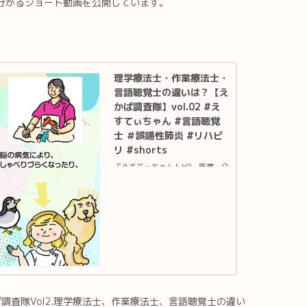
分かるショート動画を公開しています。
理学療法士・作業療法士・
言語聴覚士の違いは？【え
かぱ調査隊】vol.02 #え
すてぃちゃん #言語聴覚
士 ＃誤嚥性肺炎 #リハビ
リ #shorts
『えすてぃちゃん』HP 医療・介
護に幅広くお使い頂けるリハビリ
イラストサイト 『えすてぃちゃ
ん』Twitter 新着イラスト情報
やご依頼・ご感想はこちら『えか
ぱ調査隊』は、食べる・飲む・話
すなどのリハビリに関...
調査隊Vol2.理学療法士、作業療法士、言語聴覚士の違い