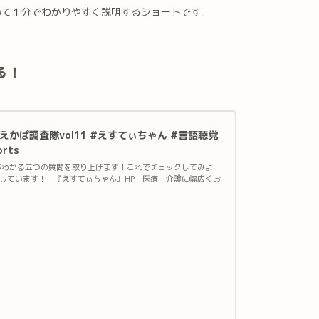
いて１分でわかりやすく説明するショートです。
る！
かぱ調査隊vol11 #えすてぃちゃん #言語聴覚
rts
がわかる五つの質問を取り上げます！これでチェックしてみよ
しています！ 『えすてぃちゃん』HP 医療・介護に幅広くお