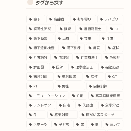
タグから探す
嚥下
高齢者
お年寄り
リハビリ
誤嚥性肺炎
訓練
言語聴覚士
ST
嚥下障害
治療
食事
介護士
嚥下造影検査
嚥下訓練
病院
症状
介護施設
看護師
作業療法士
認知症
解剖図
医師
理学療法士
福祉施設
構音訓練
構音障害
女性
OT
PT
男性
間接訓練
コミュニケーション
介助
高次脳機能障害
レントゲン
自宅
失語症
食事介助
冬
感染対策
障がい者スポーツ
スポーツ
子ども
家
夏
車いす