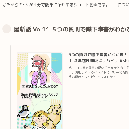
ぱたからの3人が１分で簡単に紹介するショート動画です。
につ
最新話 Vol11 ５つの質問で嚥下障害がわか
5つの質問で嚥下障害がわかる！ え
士 ＃誤嚥性肺炎 #リハビリ #sho
第11回は嚥下障害の疑いがあるかどうか
う。使用しているイラストはフリーで配布
使い頂けるリハビリイラストサイト