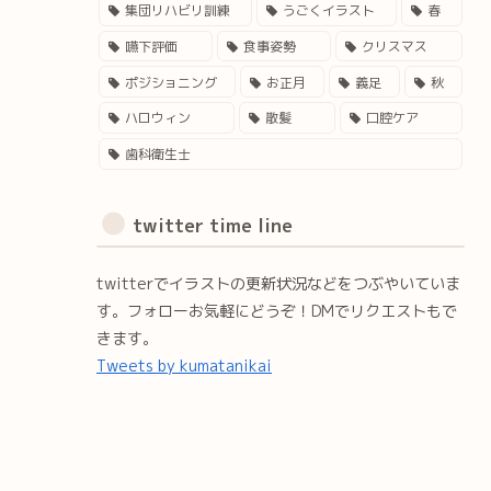
集団リハビリ訓練
うごくイラスト
春
嚥下評価
食事姿勢
クリスマス
ポジショニング
お正月
義足
秋
ハロウィン
散髪
口腔ケア
歯科衛生士
twitter time line
twitterでイラストの更新状況などをつぶやいていま
す。フォローお気軽にどうぞ！DMでリクエストもで
きます。
Tweets by kumatanikai