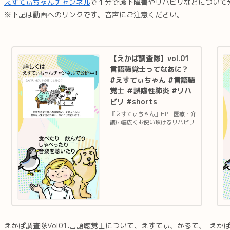
えすてぃちゃんチャンネル
で１分で嚥下障害やリハビリなどについて
※下記は動画へのリンクです。音声にご注意ください。
【えかぱ調査隊】vol.01
言語聴覚士ってなあに？
#えすてぃちゃん #言語聴
覚士 ＃誤嚥性肺炎 #リハ
ビリ #shorts
『えすてぃちゃん』HP 医療・介
護に幅広くお使い頂けるリハビリ
イラストサイト 『えすてぃちゃ
ん』Twitter 新着イラスト情報
やご依頼・ご感想はこちら『えか
ぱ調査隊』は、食べる・飲む・話
すなどのリハビリに関す...
えかぱ調査隊Vol01.言語聴覚士について、えすてぃ、かるて、
えかぱ