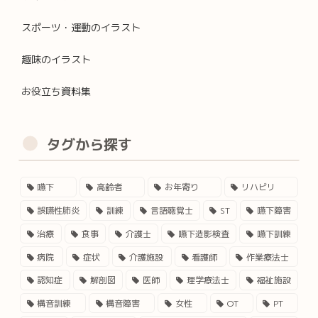
スポーツ・運動のイラスト
趣味のイラスト
お役立ち資料集
タグから探す
嚥下
高齢者
お年寄り
リハビリ
誤嚥性肺炎
訓練
言語聴覚士
ST
嚥下障害
治療
食事
介護士
嚥下造影検査
嚥下訓練
病院
症状
介護施設
看護師
作業療法士
認知症
解剖図
医師
理学療法士
福祉施設
構音訓練
構音障害
女性
OT
PT