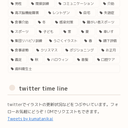
男性
間接訓練
コミュニケーション
介助
高次脳機能障害
レントゲン
自宅
失語症
食事介助
冬
感染対策
障がい者スポーツ
スポーツ
子ども
家
夏
車いす
集団リハビリ訓練
うごくイラスト
春
嚥下評価
食事姿勢
クリスマス
ポジショニング
お正月
義足
秋
ハロウィン
散髪
口腔ケア
歯科衛生士
twitter time line
twitterでイラストの更新状況などをつぶやいています。フォ
ローお気軽にどうぞ！DMでリクエストもできます。
Tweets by kumatanikai