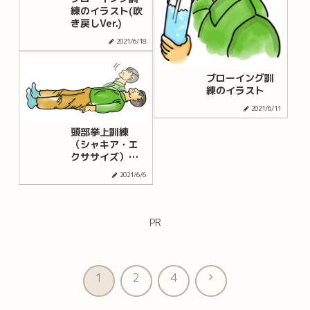
練のイラスト(吹
き戻しVer.)
2021/6/18
ブローイング訓
練のイラスト
2021/6/11
頭部挙上訓練
（シャキア・エ
クササイズ）の
イラスト
2021/6/6
PR
次
1
2
4
へ