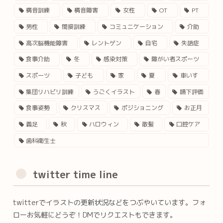
構音訓練
構音障害
女性
OT
PT
男性
間接訓練
コミュニケーション
介助
高次脳機能障害
レントゲン
自宅
失語症
食事介助
冬
感染対策
障がい者スポーツ
スポーツ
子ども
家
夏
車いす
集団リハビリ訓練
うごくイラスト
春
嚥下評価
食事姿勢
クリスマス
ポジショニング
お正月
義足
秋
ハロウィン
散髪
口腔ケア
歯科衛生士
twitter time line
twitterでイラストの更新状況などをつぶやいています。フォ
ローお気軽にどうぞ！DMでリクエストもできます。