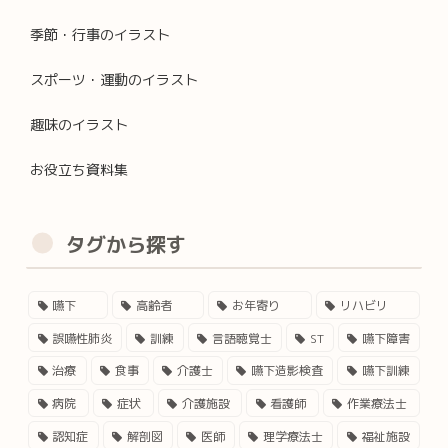
季節・行事のイラスト
スポーツ・運動のイラスト
趣味のイラスト
お役立ち資料集
タグから探す
嚥下
高齢者
お年寄り
リハビリ
誤嚥性肺炎
訓練
言語聴覚士
ST
嚥下障害
治療
食事
介護士
嚥下造影検査
嚥下訓練
病院
症状
介護施設
看護師
作業療法士
認知症
解剖図
医師
理学療法士
福祉施設